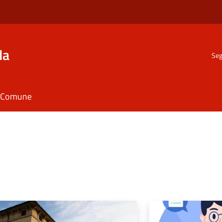
da
Seg
il Comune