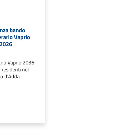
enza bando
rario Vaprio
.2026
ario Vaprio 2036
i residenti nel
io d'Adda