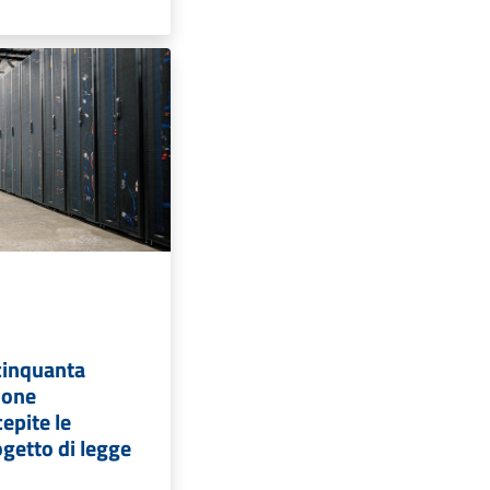
cinquanta
ione
epite le
rogetto di legge