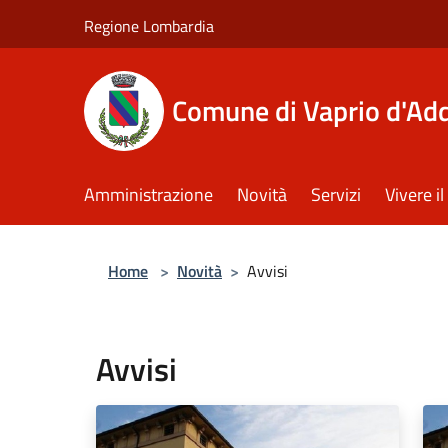
Salta al contenuto principale
Regione Lombardia
Comune di Vaprio d'Ad
Amministrazione
Novità
Servizi
Vivere 
Home
>
Novità
>
Avvisi
Avvisi