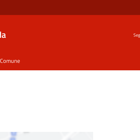
da
Seg
il Comune