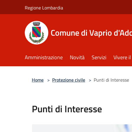
Salta al contenuto principale
Regione Lombardia
Comune di Vaprio d'Ad
Amministrazione
Novità
Servizi
Vivere 
Home
>
Protezione civile
>
Punti di Interesse
Punti di Interesse