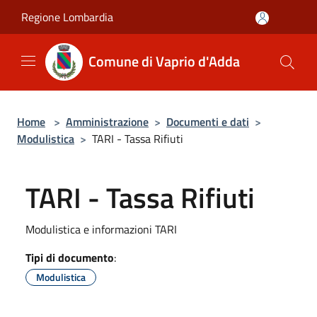
Salta al contenuto principale
Regione Lombardia
Comune di Vaprio d'Adda
Home
>
Amministrazione
>
Documenti e dati
>
Modulistica
>
TARI - Tassa Rifiuti
TARI - Tassa Rifiuti
Modulistica e informazioni TARI
Tipi di documento
:
Modulistica