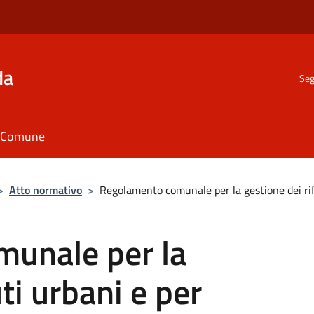
da
Seg
il Comune
>
Atto normativo
>
Regolamento comunale per la gestione dei rifi
unale per la
uti urbani e per