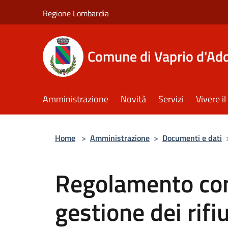
Salta al contenuto principale
Regione Lombardia
Comune di Vaprio d'Ad
Amministrazione
Novità
Servizi
Vivere 
Home
>
Amministrazione
>
Documenti e dati
Regolamento com
gestione dei rifi