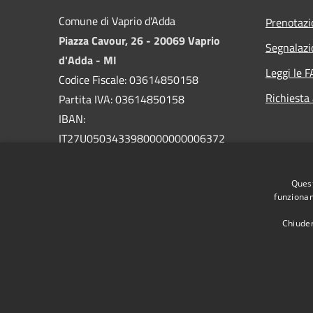
Comune di Vaprio d'Adda
Prenotaz
Piazza Cavour, 26 - 20069 Vaprio
Segnalazi
d'Adda - MI
Leggi le 
Codice Fiscale: 03614850158
Richiesta
Partita IVA: 03614850158
IBAN:
IT27U0503433980000000006372
PEC:
comune.vapriodadda@legalmail.it
Quest
Centralino Unico: 029094004
funzionam
Chiuden
RSS
Accessibilità
Privacy
Cookie
Mappa de