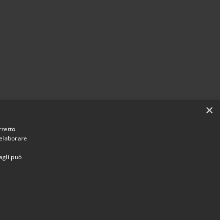
×
rretto
 elaborare
agli può
Municipium
Accesso
une di Vaprio d'Adda • Powered by
•
redazione