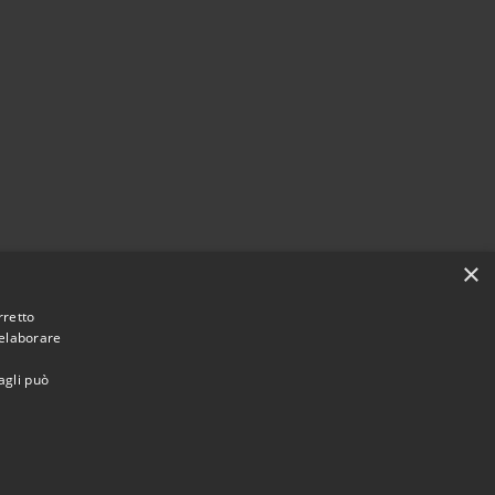
×
rretto
 elaborare
agli può
Municipium
Accesso
une di Vaprio d'Adda • Powered by
•
redazione