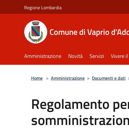
Salta al contenuto principale
Regione Lombardia
Comune di Vaprio d'Ad
Amministrazione
Novità
Servizi
Vivere 
Home
>
Amministrazione
>
Documenti e dati
Regolamento per
somministrazione