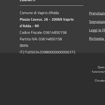
Comune di Vaprio d'Adda
Prenotaz
Piazza Cavour, 26 - 20069 Vaprio
Segnalazi
d'Adda - MI
Leggi le 
Codice Fiscale: 03614850158
Richiesta
Partita IVA: 03614850158
IBAN:
IT27U0503433980000000006372
PEC:
comune.vapriodadda@legalmail.it
Quest
Centralino Unico: 029094004
funzionam
Chiuden
RSS
Accessibilità
Privacy
Cookie
Mappa de