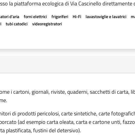
sso la piattaforma ecologica di Via Cascinello direttamente d
atori d'aria
forni elettrici
frigoriferi
Hi-Fi
lavastoviglie e lavatrici
ma
i
tubi catodici
videoregistratori
me i cartoni, giornali, riviste, quaderni, sacchetti di carta, lib
ume.
nitori di prodotti pericolosi, carte sintetiche, carte fotografic
porcato (ad esempio carta oleata, carta e cartone unti, fazzol
rta plastificata, fustini del detersivo).