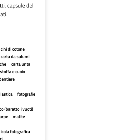
tti, capsule del
ati.
cini di cotone
carta da salumi
iche
carta unta
 stoffa e cuoio
dentiere
plastica
fotografie
o (barattoli vuoti)
carpe
matite
licola fotografica
ti