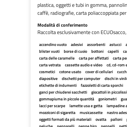
plastica, oggetti e tubi in gomma, pannolini
caffè, radiografie, carta poliaccoppiata p
Modalità di conferimento
Raccolta esclusivamente con ECUOsacco, con
accendino vuoto
adesivi
assorbenti
astucci
blister vuoti
borse di cuoio
bottoni
capelli
ca
carta delle caramelle
carta per affettati
carta pe
carta vetrata
cassette audio e video
cd, cd-rom 
cosmetici
cotone usato
cover di cellulari
cucchi
diapositive
dischetti per computer
dischi in vinil
etichette di indumenti
fazzoletti di carta sporchi
ganci per chiuderei sacchetti
giocattoli in piccoli
gommapiuma in piccole quantità
goniometri
gua
lacci per scarpe
lamette usa e getta
lampadine 
mozziconi di sigaretta
musicassette
nastro ades
oggetti formati da più materiali
ovatta
palloni
peluche
pennarelli
penne biro
pennelli
pett