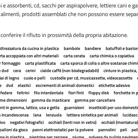
 e assorbenti, cd, sacchi per aspirapolvere, lettiere cani e ga
er alimenti, prodotti assemblati che non possono essere separ
ferire il rifiuto in prossimità della propria abitazione.
attrezzatura da cucina in plastica
bambole
bandiere
batuffoli e baston
rta accoppiata con altri materiali
carta cerata
carta chimica o copiativa
r formaggio
carta plastificata
carta sporca di colla o altre sostanze chim
e dvd
cera
cerini
cialde caffè (non biodegradabili)
cinture in plastica,
ai di legno
cuoio e pelli
custodie per cd, musicassette, videocassette
e
dvd
elastici
escrementi di animali domestici
etichette adesive
federe
feltrini
filo interdentale
fiori finti
floppy disk
forchette in 
ssime dimensioni
gomma da masticare
gomma per cancellare
nti in gomma, lattice, usa e getta
guarnizioni
insetticidi per uso domestic
a incandescenza
lana
lenzuola
lettiera sintetica per animali
lucidas
ivo
negativi fotografici
occhiali (lenti non in vetro)
occhiali (montatura)
palloni da gioco
panni elettrostatici per la polvere
pannolini
peli
pel
ine in plastica
piastrine per zanzare
piume
polvere da pulizia pavimen