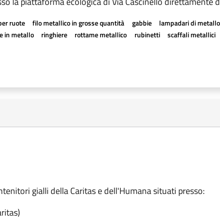
esso la piattaforma ecologica di Via Cascinello direttamente d
per ruote
filo metallico in grosse quantità
gabbie
lampadari di metallo
e in metallo
ringhiere
rottame metallico
rubinetti
scaffali metallici
tenitori gialli della Caritas e dell'Humana situati presso:
ritas)