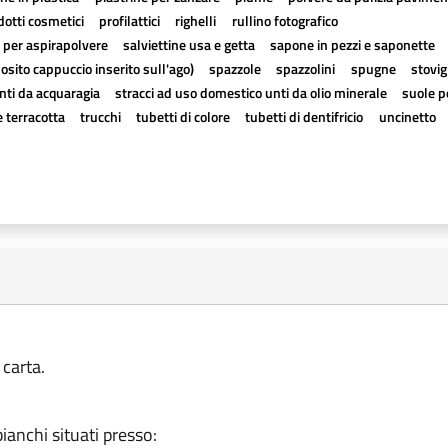
dotti cosmetici
profilattici
righelli
rullino fotografico
 per aspirapolvere
salviettine usa e getta
sapone in pezzi e saponette
posito cappuccio inserito sull'ago)
spazzole
spazzolini
spugne
stovig
nti da acquaragia
stracci ad uso domestico unti da olio minerale
suole p
e terracotta
trucchi
tubetti di colore
tubetti di dentifricio
uncinetto
 carta.
ianchi situati presso: