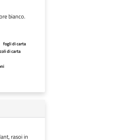
lore bianco.
fogli di carta
oli di carta
oni
ant, rasoi in