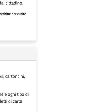
al cittadino.
cchine per cucire
ri, cartoncini,
he e ogni tipo di
etti di carta