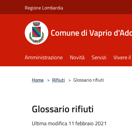
Salta al contenuto principale
Regione Lombardia
Comune di Vaprio d'Ad
Amministrazione
Novità
Servizi
Vivere 
Home
>
Rifiuti
>
Glossario rifiuti
Glossario rifiuti
Ultima modifica 11 febbraio 2021