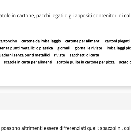
catole in cartone, pacchi legati o gli appositi contenitori di co
cartoncino
cartone da imballaggio
cartone per alimenti
cartoni piegati
senza punti metallici o plastica
giornali
giornali e riviste
imballaggi picc
uaderni senza punti metallici
riviste
sacchetti di carta
scatole in carta per alimenti
scatole pulite in cartone per pizza
scatol
possono altrimenti essere differenziati quali: spazzolini, coll