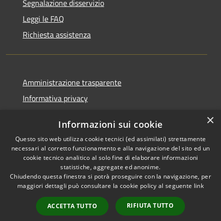
Segnalazione disservizio
Leggi le FAQ
Richiesta assistenza
Amministrazione trasparente
Informativa privacy
Note legali
×
Informazioni sui cookie
Dichiarazione di accessibilità
Questo sito web utilizza cookie tecnici (ed assimilati) strettamente
necessari al corretto funzionamento e alla navigazione del sito ed un
cookie tecnico analitico al solo fine di elaborare informazioni
statistiche, aggregate ed anonime.
Chiudendo questa finestra si potrà proseguire con la navigazione, per
RSS
Copyright © 2026 • Comune di
maggiori dettagli può consultare la cookie policy al seguente
link
Accessibilità
Vaprio d'Adda • Powered by
Privacy
Municipium
Accesso
•
RIFIUTA TUTTO
ACCETTA TUTTO
Cookie
redazione