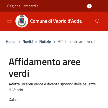
Salta al contenuto principale
Regione Lombardia
Comune di Vaprio d'Adda
Home
>
Novità
>
Notizie
>
Affidamento aree verdi
Affidamento aree
verdi
Adotta un’area verde e diventa sponsor della bellezza
di Vaprio
Data :