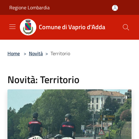
Salta al contenuto principale
Regione Lombardia
Comune di Vaprio d'Adda
Home
>
Novità
>
Territorio
Novità: Territorio