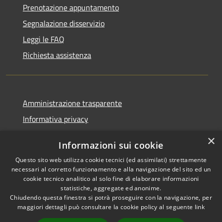
Prenotazione appuntamento
Segnalazione disservizio
Leggi le FAQ
Richiesta assistenza
Amministrazione trasparente
Informativa privacy
Note legali
×
Informazioni sui cookie
Dichiarazione di accessibilità
Questo sito web utilizza cookie tecnici (ed assimilati) strettamente
necessari al corretto funzionamento e alla navigazione del sito ed un
cookie tecnico analitico al solo fine di elaborare informazioni
statistiche, aggregate ed anonime.
Chiudendo questa finestra si potrà proseguire con la navigazione, per
RSS
Copyright © 2026 • Comune di
maggiori dettagli può consultare la cookie policy al seguente
link
Accessibilità
Vaprio d'Adda • Powered by