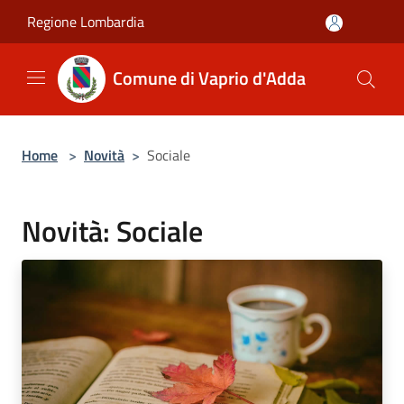
Salta al contenuto principale
Regione Lombardia
Comune di Vaprio d'Adda
Home
>
Novità
>
Sociale
Novità: Sociale