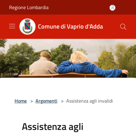
Salta al contenuto principale
Regione Lombardia
Comune di Vaprio d'Adda
Home
>
Argomenti
>
Assistenza agli invalidi
Assistenza agli