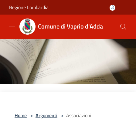
Salta al contenuto principale
Regione Lombardia
Comune di Vaprio d'Adda
Home
>
Argomenti
>
Associazioni