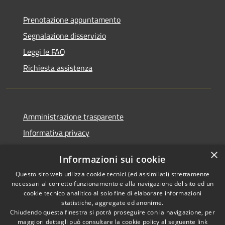
Prenotazione appuntamento
Segnalazione disservizio
Leggi le FAQ
Richiesta assistenza
Amministrazione trasparente
Informativa privacy
Note legali
×
Informazioni sui cookie
Dichiarazione di accessibilità
Questo sito web utilizza cookie tecnici (ed assimilati) strettamente
necessari al corretto funzionamento e alla navigazione del sito ed un
cookie tecnico analitico al solo fine di elaborare informazioni
statistiche, aggregate ed anonime.
Chiudendo questa finestra si potrà proseguire con la navigazione, per
RSS
Copyright © 2026 • Comune di
maggiori dettagli può consultare la cookie policy al seguente
link