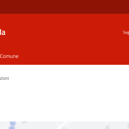
da
Seg
il Comune
zioni