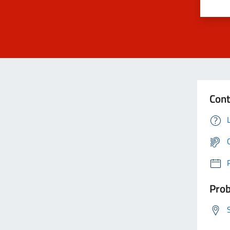
Cont
Prob