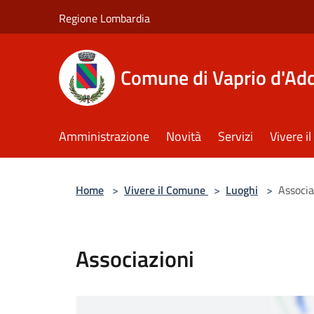
Salta al contenuto principale
Regione Lombardia
Comune di Vaprio d'Ad
Amministrazione
Novità
Servizi
Vivere 
Home
>
Vivere il Comune
>
Luoghi
>
Associa
Associazioni