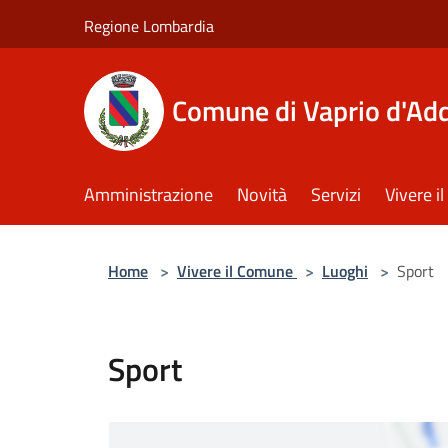
Salta al contenuto principale
Regione Lombardia
Comune di Vaprio d'Ad
Amministrazione
Novità
Servizi
Vivere 
Home
>
Vivere il Comune
>
Luoghi
>
Sport
Sport