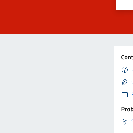
Cont
Prob