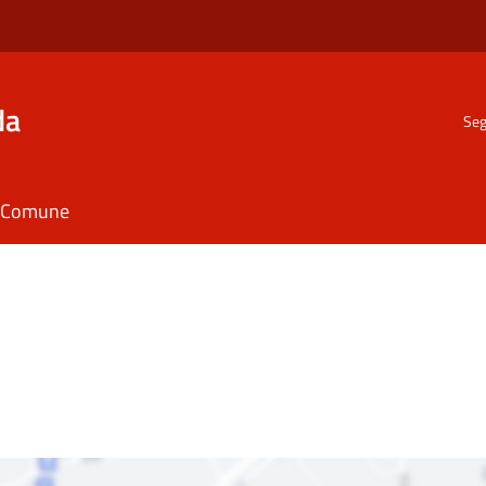
da
Seg
il Comune