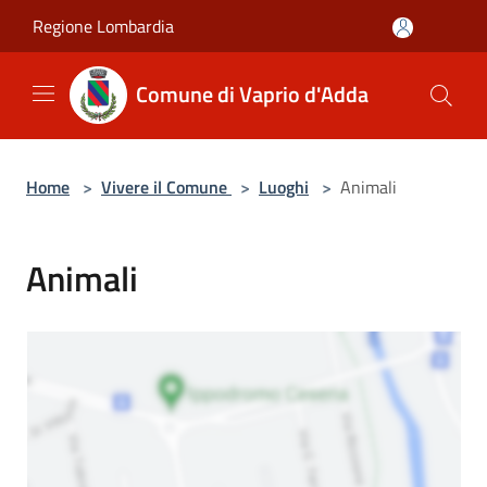
Salta al contenuto principale
Regione Lombardia
Comune di Vaprio d'Adda
Home
>
Vivere il Comune
>
Luoghi
>
Animali
Animali