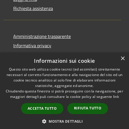
Richiesta assistenza
Amministrazione trasparente
Informativa privacy
Note legali
×
Informazioni sui cookie
Dichiarazione di accessibilità
Questo sito web utilizza cookie tecnici (ed assimilati) strettamente
necessari al corretto funzionamento e alla navigazione del sito ed un
cookie tecnico analitico al solo fine di elaborare informazioni
statistiche, aggregate ed anonime.
Chiudendo questa finestra si potrà proseguire con la navigazione, per
RSS
Copyright © 2026 • Comune di
maggiori dettagli può consultare la cookie policy al seguente
link
Accessibilità
Vaprio d'Adda • Powered by
Privacy
Municipium
Accesso
•
RIFIUTA TUTTO
ACCETTA TUTTO
Cookie
redazione
Mappa del sito
MOSTRA DETTAGLI