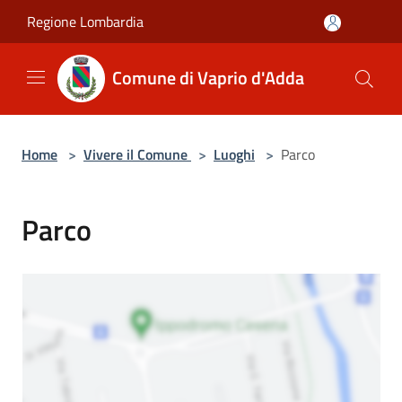
Salta al contenuto principale
Regione Lombardia
Comune di Vaprio d'Adda
Home
>
Vivere il Comune
>
Luoghi
>
Parco
Parco