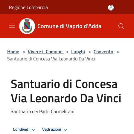
Salta al contenuto principale
Regione Lombardia
Comune di Vaprio d'Adda
Home
>
Vivere il Comune
>
Luoghi
>
Convento
>
Santuario di Concesa Via Leonardo Da Vinci
Santuario di Concesa
Via Leonardo Da Vinci
Santuario dei Padri Carmelitani
Condividi
Vedi azioni