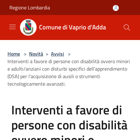
Salta al contenuto principale
Regione Lombardia
Comune di Vaprio d'Adda
Home
>
Novità
>
Avvisi
>
Interventi a favore di persone con disabilità ovvero minori
e adulti/anziani con disturbi specifici dell’apprendimento
(DSA) per l’acquisizione di ausili o strumenti
tecnologicamente avanzati.
Interventi a favore di
persone con disabilità
ovvero minori e