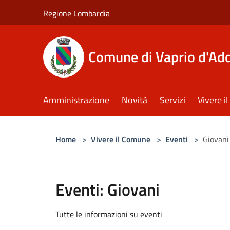
Salta al contenuto principale
Regione Lombardia
Comune di Vaprio d'Ad
Amministrazione
Novità
Servizi
Vivere 
Home
>
Vivere il Comune
>
Eventi
>
Giovani
Eventi: Giovani
Tutte le informazioni su eventi