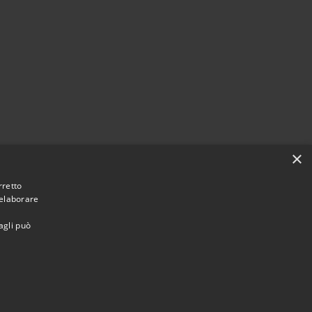
×
rretto
 elaborare
agli può
Municipium
Accesso
une di Vaprio d'Adda • Powered by
•
redazione