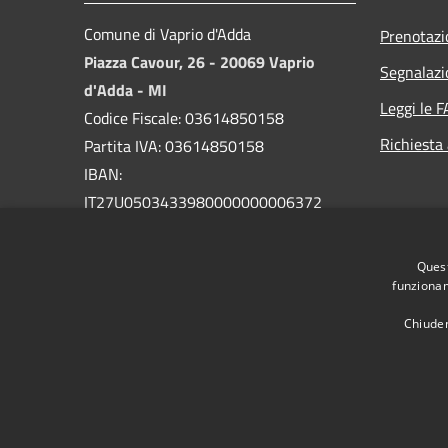
Comune di Vaprio d'Adda
Prenotaz
Piazza Cavour, 26 - 20069 Vaprio
Segnalazi
d'Adda - MI
Leggi le 
Codice Fiscale: 03614850158
Richiesta
Partita IVA: 03614850158
IBAN:
IT27U0503433980000000006372
PEC:
comune.vapriodadda@legalmail.it
Quest
Centralino Unico: 029094004
funzionam
Chiuden
RSS
Accessibilità
Privacy
Cookie
Mappa de